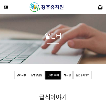
알림터
공지사항
동영상앨범
급식이야기
자료실
졸업생이야기
급식이야기