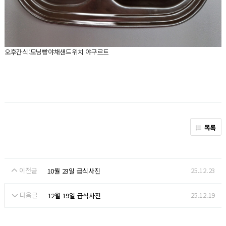
오후간식:모닝빵야채샌드위치 야구르트
목록
이전글
25.12.23
10월 23일 급식사진
다음글
25.12.19
12월 19일 급식사진