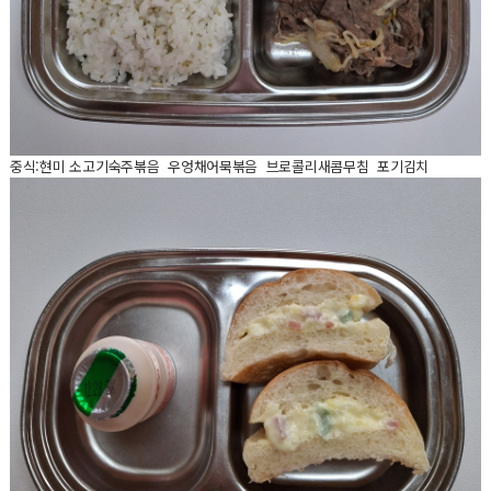
중식:현미 소고기숙주볶음 우엉채어묵볶음 브로콜리새콤무침 포기김치