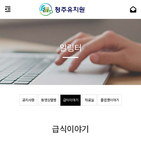
알림터
공지사항
동영상앨범
급식이야기
자료실
졸업생이야기
급식이야기