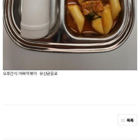
오후간식:어묵떡볶이 유산균음료
목록