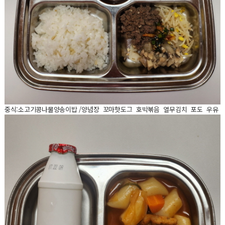
중식:소고기콩나물양송이밥 /양념장 꼬마핫도그 호박볶음 열무김치 포도 우유