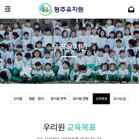
우리유치원
인사말
원훈ㆍ원가
유치원 연혁
유치원 현황
교육목표
오시는길
우리원
교육목표