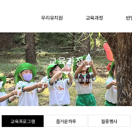
우리유치원
교육과정
반
인사말
교육프로그램
원훈ㆍ원가
즐거운하루
유치원 연혁
월중행사
교육과정
유치원 현황
교육목표
교육과정
교육프로그램
오시는길
교육프로그램
즐거운하루
월중행사